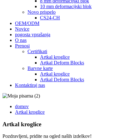
8 mm deformacijski blok
10 mm deformacijski blok
Novo prispelo
CS24-CH
OEM/ODM
Novice
pogosta vprašanja
O nas
Prenosi
Certifikati
Artkal kroglice
Artkal Deform Blocks
Barvne karte
Artkal kroglice
Artkal Deform Blocks
Kontaktiraj nas
domov
Artkal kroglice
Artkal kroglice
Pozdravljeni, pridite na ogled naših izdelkov!