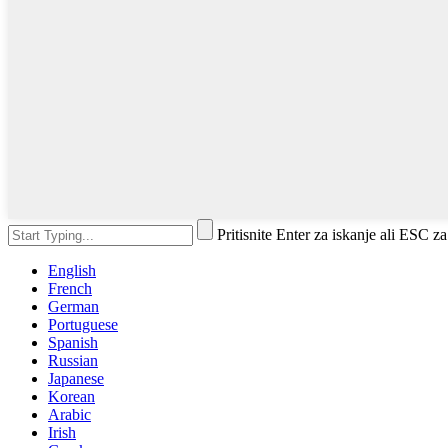
Pritisnite Enter za iskanje ali ESC za
English
French
German
Portuguese
Spanish
Russian
Japanese
Korean
Arabic
Irish