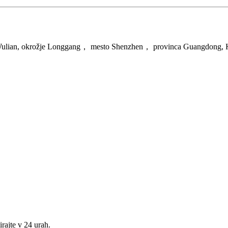
t Wulian, okrožje Longgang， mesto Shenzhen， provinca Guangdong, K
rajte v 24 urah.