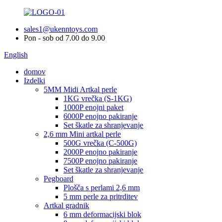
sales1@ukenntoys.com
Pon - sob od 7.00 do 9.00
English
domov
Izdelki
5MM Midi Artkal perle
1KG vrečka (S-1KG)
1000P enojni paket
6000P enojno pakiranje
Set škatle za shranjevanje
2,6 mm Mini artkal perle
500G vrečka (C-500G)
2000P enojno pakiranje
7500P enojno pakiranje
Set škatle za shranjevanje
Pegboard
Plošča s perlami 2,6 mm
5 mm perle za pritrditev
Artkal gradnik
6 mm deformacijski blok