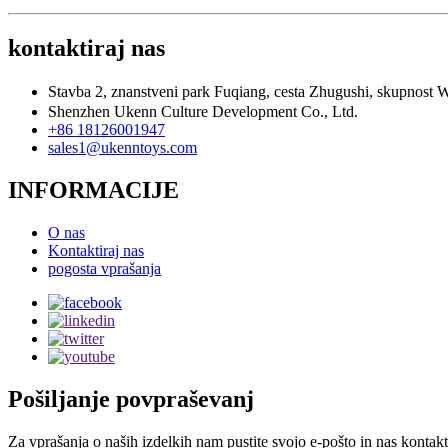
kontaktiraj nas
Stavba 2, znanstveni park Fuqiang, cesta Zhugushi, skupnos
Shenzhen Ukenn Culture Development Co., Ltd.
+86 18126001947
sales1@ukenntoys.com
INFORMACIJE
O nas
Kontaktiraj nas
pogosta vprašanja
Pošiljanje povpraševanj
Za vprašanja o naših izdelkih nam pustite svojo e-pošto in nas kontakti