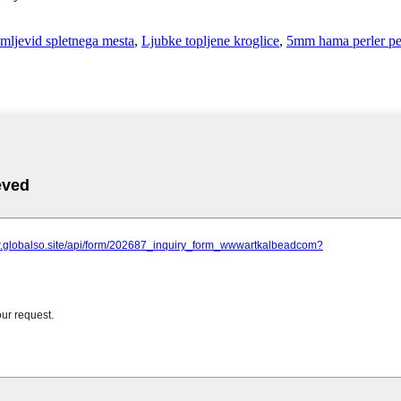
mljevid spletnega mesta
,
Ljubke topljene kroglice
,
5mm hama perler pe