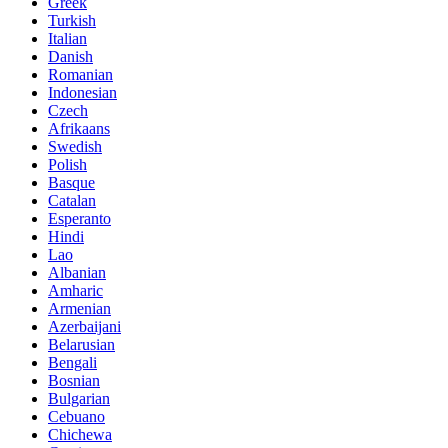
Greek
Turkish
Italian
Danish
Romanian
Indonesian
Czech
Afrikaans
Swedish
Polish
Basque
Catalan
Esperanto
Hindi
Lao
Albanian
Amharic
Armenian
Azerbaijani
Belarusian
Bengali
Bosnian
Bulgarian
Cebuano
Chichewa