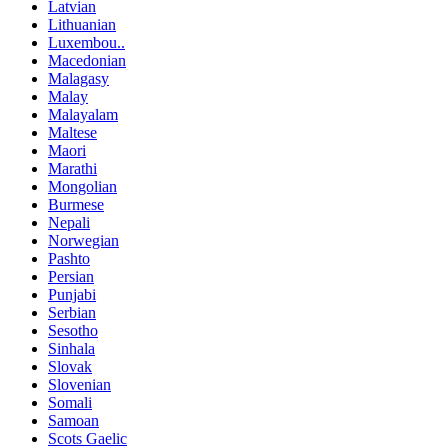
Latvian
Lithuanian
Luxembou..
Macedonian
Malagasy
Malay
Malayalam
Maltese
Maori
Marathi
Mongolian
Burmese
Nepali
Norwegian
Pashto
Persian
Punjabi
Serbian
Sesotho
Sinhala
Slovak
Slovenian
Somali
Samoan
Scots Gaelic